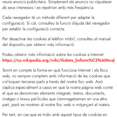
veure anuncis publicitaris. Simplement els anuncis no s’ajustaran
als seus interessos i es repetiran amb més freqüència.
Cada navegador té un mètode diferent per adaptar la
configuració. Si cal, consulteu la funció d’ajuda del navegador
per establir la configuració correcta.
Per desactivar les cookies al telèfon mòbil, consulteu el manual
del dispositiu per obtenir més informació.
Podeu obtenir més informació sobre les cookies a Internet:
https://ca.wikipedia.org/wiki/Galeta_(inform%C3%A0tica)
Tenint en compte la forma en què funciona Internet i els llocs
web, no sempre comptem amb informació de les cookies que
col·loquen terceres parts a través del nostre lloc web. Això
s’aplica especialment a casos en què la nostra pàgina web conté
el que es denominen elements integrats: textos, documents,
imatges o breus pel·lícules que s’emmagatzemen en una altra
part, però es mostren al nostre lloc web o mitjançant el mateix.
Per tant, en cas que es trobi amb aquest tipus de cookies en