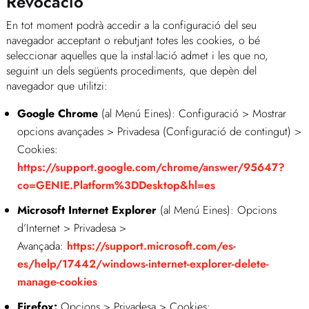
Revocació
En tot moment podrà accedir a la configuració del seu
navegador acceptant o rebutjant totes les cookies, o bé
seleccionar aquelles que la instal·lació admet i les que no,
seguint un dels següents procediments, que depèn del
navegador que utilitzi:
Google Chrome
(al Menú Eines): Configuració > Mostrar
opcions avançades > Privadesa (Configuració de contingut) >
Cookies:
https://support.google.com/chrome/answer/95647?
co=GENIE.Platform%3DDesktop&hl=es
Microsoft Internet Explorer
(al Menú Eines): Opcions
d’Internet > Privadesa >
Avançada:
https://support.microsoft.com/es-
es/help/17442/windows-internet-explorer-delete-
manage-cookies
Firefox:
Opcions > Privadesa > Cookies: