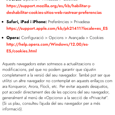
https://support.mozilla.org/es/kb/habilitar-y-
deshabilitar-cookies-sitios-web-rastrear-preferencias
Safari, iPad i iPhone:
Preferències > Privadesa
https://support.apple.com/kb/ph21411?locale=es_ES
Opera:
Configuració > Opcions > Avançada > Cookies
http://help.opera.com/Windows/12.00/es-
ES/cookies.html
Aquests navegadors estan sotmesos a actualitzacions o
modificacions, pel que no podem garantir que s’ajustin
completament a la versió del seu navegador. També pot ser que
utilitzi un altre navegador no contemplat en aquests enllaços com
ara Konqueror, Arora, Flock, etc. Per evitar aquests desajustos,
pot accedir directament des de les opcions del seu navegador,
generalment al menú de «Opcions» a la secció de «Privacitat”.
(Si us plau, consulteu l’ajuda del seu navegador per a més
informació).