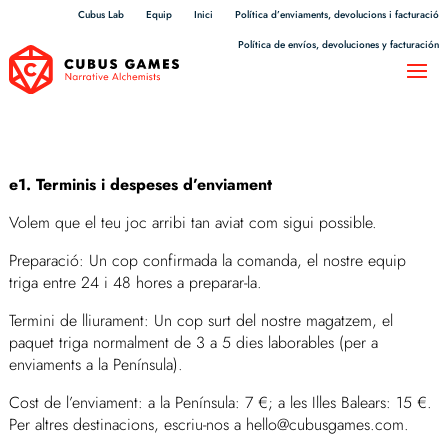
Cubus Lab
Equip
Inici
Política d’enviaments, devolucions i facturació
Política de envíos, devoluciones y facturación
e1. Terminis i despeses d’enviament
Volem que el teu joc arribi tan aviat com sigui possible.
Preparació: Un cop confirmada la comanda, el nostre equip
triga entre 24 i 48 hores a preparar-la.
Termini de lliurament: Un cop surt del nostre magatzem, el
paquet triga normalment de 3 a 5 dies laborables (per a
enviaments a la Península).
Cost de l’enviament: a la Península: 7 €; a les Illes Balears: 15 €.
Per altres destinacions, escriu-nos a hello@cubusgames.com.