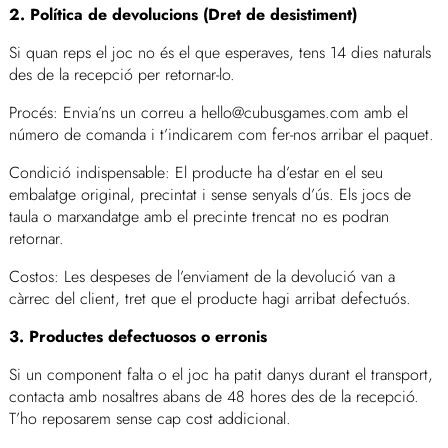
2. Política de devolucions (Dret de desistiment)
Si quan reps el joc no és el que esperaves, tens 14 dies naturals
des de la recepció per retornar-lo.
Procés: Envia’ns un correu a hello@cubusgames.com amb el
número de comanda i t’indicarem com fer-nos arribar el paquet.
Condició indispensable: El producte ha d’estar en el seu
embalatge original, precintat i sense senyals d’ús. Els jocs de
taula o marxandatge amb el precinte trencat no es podran
retornar.
Costos: Les despeses de l’enviament de la devolució van a
càrrec del client, tret que el producte hagi arribat defectuós.
3. Productes defectuosos o erronis
Si un component falta o el joc ha patit danys durant el transport,
contacta amb nosaltres abans de 48 hores des de la recepció.
T’ho reposarem sense cap cost addicional.