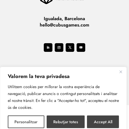
Igualada, Barcelona
hello@cubusgames.com
Valorem la teva privadesa
Utilitzem cookies per millorar la vostra experiència de
navegació, publicar anuncis o contingut personalitzats i analitzar
el nostre trànsit. En fer clic a "Acceptar-ho tot", accepteu el nostre
ús de cookies.
Avís legal
Política de privacitat
Política de cookies
Personalitzar
Rebutjar totes
Accept All
Política d’enviaments, devolucions i facturació