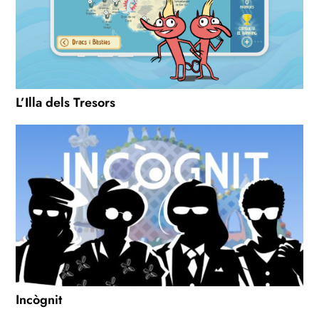
L’Illa dels Tresors
Incògnit