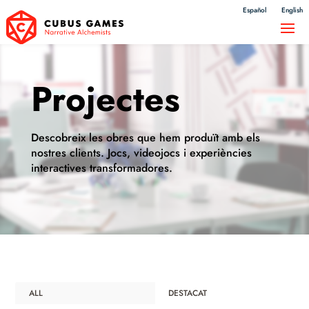
Español
English
Projectes
Descobreix les obres que hem produït amb els
nostres clients. Jocs, videojocs i experiències
interactives transformadores.
ALL
DESTACAT