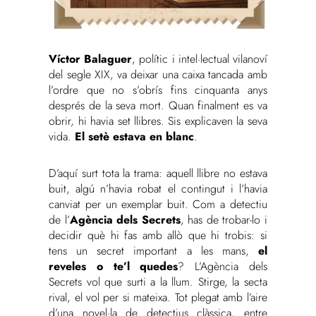
Víctor Balaguer
, polític i intel·lectual vilanoví
del segle XIX, va deixar una caixa tancada amb
l’ordre que no s’obrís fins cinquanta anys
després de la seva mort. Quan finalment es va
obrir, hi havia set llibres. Sis explicaven la seva
vida.
El setè estava en blanc
.
D’aquí surt tota la trama: aquell llibre no estava
buit, algú n’havia robat el contingut i l’havia
canviat per un exemplar buit. Com a detectiu
de l’
Agència dels Secrets
, has de trobar-lo i
decidir què hi fas amb allò que hi trobis: si
tens un secret important a les mans,
el
reveles o te’l quedes
? L’Agència dels
Secrets vol que surti a la llum. Stirge, la secta
rival, el vol per si mateixa. Tot plegat amb l’aire
d’una novel·la de detectius clàssica, entre