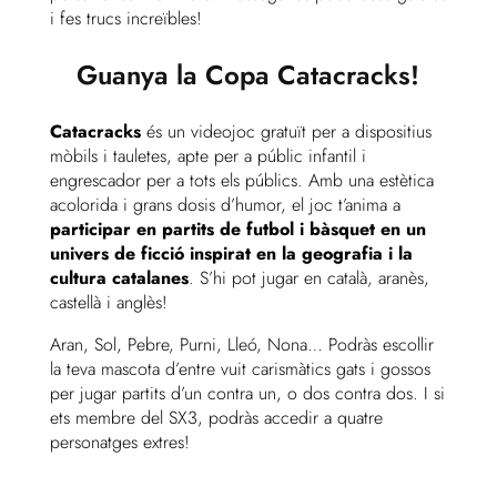
i fes trucs increïbles!
Guanya la Copa Catacracks!
Catacracks
és un videojoc gratuït per a dispositius
mòbils i tauletes, apte per a públic infantil i
engrescador per a tots els públics. Amb una estètica
acolorida i grans dosis d’humor, el joc t’anima a
participar en partits de futbol i bàsquet en un
univers de ficció inspirat en la geografia i la
cultura catalanes
. S’hi pot jugar en català, aranès,
castellà i anglès!
Aran, Sol, Pebre, Purni, Lleó, Nona… Podràs escollir
la teva mascota d’entre vuit carismàtics gats i gossos
per jugar partits d’un contra un, o dos contra dos. I si
ets membre del SX3, podràs accedir a quatre
personatges extres!