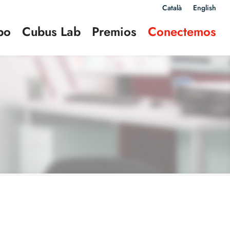
Català
English
po
Cubus Lab
Premios
Conectemos